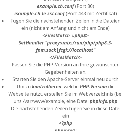
example.ch.conf
(Port 80)
example.ch-le-ssl.conf
(Port 443 mit Zertifikat)
Fügen Sie die nachstehenden Zeilen in die Dateien
ein (nicht am Anfang und nicht am Ende)
<FilesMatch \.php$>
SetHandler "proxy:unix:/run/php/php8.3-
fpm.sock|fcgi://localhost"
</FilesMatch>
Passen Sie die PHP-Version an Ihre gewünschten
Gegebenheiten an.
Starten Sie den Apache-Server einmal neu durch
Um zu
kontrollieren
, welche
PHP-Version
die
Webseite nutzt, erstellen Sie im Webverzeichnis (bei
uns /var/www/example, eine Datei
phpinfo.php
Die nachstehenden Zeilen fügen Sie in diese Datei
ein
<?php
phpinfo();