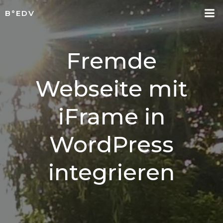
Skip
B°EDV
to
content
Fremde
Webseite mit
iFrame in
WordPress
integrieren