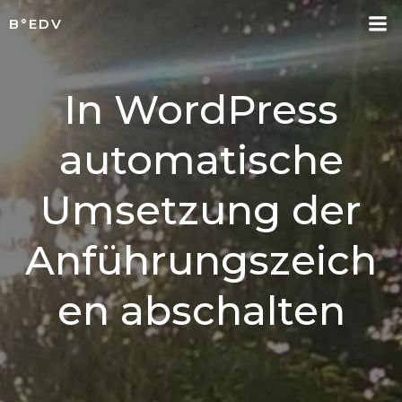
Skip
B°EDV
to
content
In WordPress
automatische
Umsetzung der
Anführungszeich
en abschalten